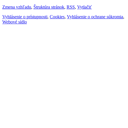
Zmena vzhľadu
,
Štruktúra stránok
,
RSS
,
Vytlačiť
Vyhlásenie o prístupnosti
,
Cookies
,
Vyhlásenie o ochrane súkromia
,
Webové sídlo