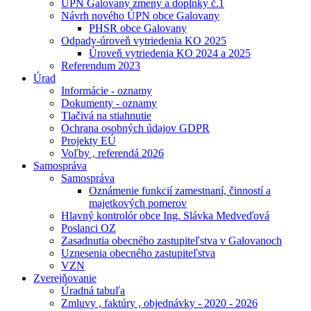
ÚPN Galovany zmeny a doplnky č.1
Návrh nového ÚPN obce Galovany
PHSR obce Galovany
Odpady-úroveň vytriedenia KO 2025
Úroveň vytriedenia KO 2024 a 2025
Referendum 2023
Úrad
Informácie - oznamy
Dokumenty - oznamy
Tlačivá na stiahnutie
Ochrana osobných údajov GDPR
Projekty EÚ
Voľby , referendá 2026
Samospráva
Samospráva
Oznámenie funkcií zamestnaní, činností a
majetkových pomerov
Hlavný kontrolór obce Ing. Slávka Medveďová
Poslanci OZ
Zasadnutia obecného zastupiteľstva v Galovanoch
Uznesenia obecného zastupiteľstva
VZN
Zverejňovanie
Úradná tabuľa
Zmluvy , faktúry , objednávky - 2020 - 2026