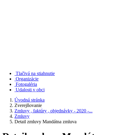
Tlačivá na stiahnutie
Organizácie
Fotogaléria
Udalosti v obci
Úvodná stránka
Zverejňovanie
Zmluvy , faktúry , objednávky - 2020 -...
Zmluvy
Detail zmluvy Mandátna zmluva