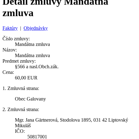
Detail zmluvy Mandátna
zmluva
Faktúry
|
Objednávky
Číslo zmluvy:
Mandátna zmluva
Názov:
Mandátna zmluva
Predmet zmluvy:
§566 a nasl.Obch.zák.
Cena:
60,00 EUR
1. Zmluvná strana:
Obec Galovany
2. Zmluvná strana:
Mgr. Jana Gärtnerová, Stodolova 1895, 031 42 Liptovský
Mikuláš
IČO:
50817001