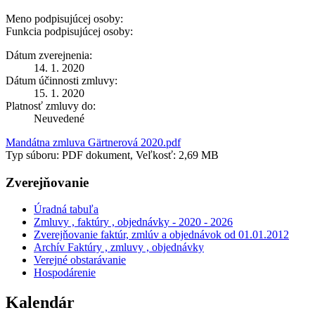
Meno podpisujúcej osoby:
Funkcia podpisujúcej osoby:
Dátum zverejnenia:
14. 1. 2020
Dátum účinnosti zmluvy:
15. 1. 2020
Platnosť zmluvy do:
Neuvedené
Mandátna zmluva Gärtnerová 2020.pdf
Typ súboru: PDF dokument, Veľkosť: 2,69 MB
Zverejňovanie
Úradná tabuľa
Zmluvy , faktúry , objednávky - 2020 - 2026
Zverejňovanie faktúr, zmlúv a objednávok od 01.01.2012
Archív Faktúry , zmluvy , objednávky
Verejné obstarávanie
Hospodárenie
Kalendár