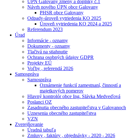
ÚPN Galovany zmeny a doplnky č.1
Návrh nového ÚPN obce Galovany
PHSR obce Galovany
Odpady-úroveň vytriedenia KO 2025
Úroveň vytriedenia KO 2024 a 2025
Referendum 2023
Úrad
Informácie - oznamy
Dokumenty - oznamy
Tlačivá na stiahnutie
Ochrana osobných údajov GDPR
Projekty EÚ
Voľby , referendá 2026
Samospráva
Samospráva
Oznámenie funkcií zamestnaní, činností a
majetkových pomerov
Hlavný kontrolór obce Ing. Slávka Medveďová
Poslanci OZ
Zasadnutia obecného zastupiteľstva v Galovanoch
Uznesenia obecného zastupiteľstva
VZN
Zverejňovanie
Úradná tabuľa
Zmluvy , faktúry , objednávky - 2020 - 2026