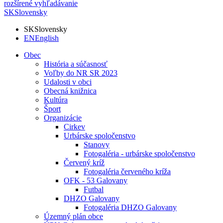
rozšírené vyhľadávanie
SK
Slovensky
SK
Slovensky
EN
English
Obec
História a súčasnosť
Voľby do NR SR 2023
Udalosti v obci
Obecná knižnica
Kultúra
Šport
Organizácie
Cirkev
Urbárske spoločenstvo
Stanovy
Fotogaléria - urbárske spoločenstvo
Červený kríž
Fotogaléria červeného kríža
OFK - 53 Galovany
Futbal
DHZO Galovany
Fotogaléria DHZO Galovany
Územný plán obce