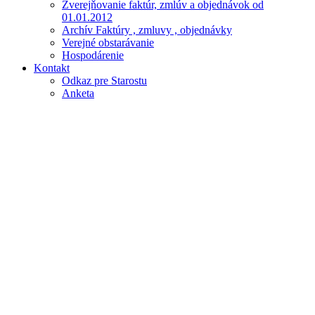
Zverejňovanie faktúr, zmlúv a objednávok od
01.01.2012
Archív Faktúry , zmluvy , objednávky
Verejné obstarávanie
Hospodárenie
Kontakt
Odkaz pre Starostu
Anketa