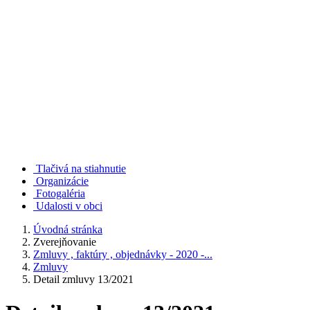
Tlačivá na stiahnutie
Organizácie
Fotogaléria
Udalosti v obci
Úvodná stránka
Zverejňovanie
Zmluvy , faktúry , objednávky - 2020 -...
Zmluvy
Detail zmluvy 13/2021