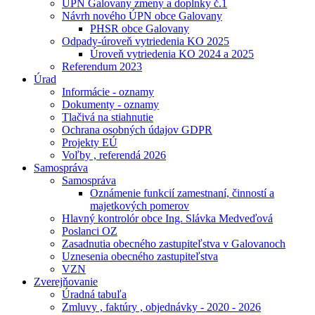
ÚPN Galovany zmeny a doplnky č.1
Návrh nového ÚPN obce Galovany
PHSR obce Galovany
Odpady-úroveň vytriedenia KO 2025
Úroveň vytriedenia KO 2024 a 2025
Referendum 2023
Úrad
Informácie - oznamy
Dokumenty - oznamy
Tlačivá na stiahnutie
Ochrana osobných údajov GDPR
Projekty EÚ
Voľby , referendá 2026
Samospráva
Samospráva
Oznámenie funkcií zamestnaní, činností a
majetkových pomerov
Hlavný kontrolór obce Ing. Slávka Medveďová
Poslanci OZ
Zasadnutia obecného zastupiteľstva v Galovanoch
Uznesenia obecného zastupiteľstva
VZN
Zverejňovanie
Úradná tabuľa
Zmluvy , faktúry , objednávky - 2020 - 2026