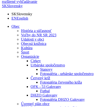
rozšírené vyhľadávanie
SK
Slovensky
SK
Slovensky
EN
English
Obec
História a súčasnosť
Voľby do NR SR 2023
Udalosti v obci
Obecná knižnica
Kultúra
Šport
Organizácie
Cirkev
Urbárske spoločenstvo
Stanovy
Fotogaléria - urbárske spoločenstvo
Červený kríž
Fotogaléria červeného kríža
OFK - 53 Galovany
Futbal
DHZO Galovany
Fotogaléria DHZO Galovany
Územný plán obce