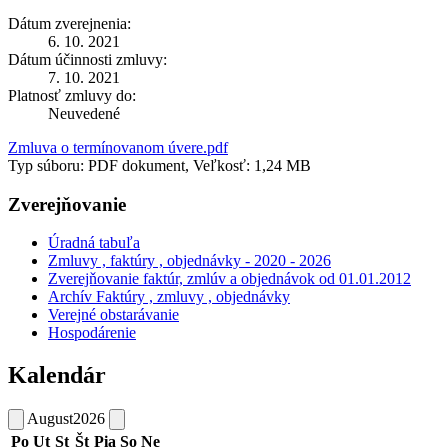
Dátum zverejnenia:
6. 10. 2021
Dátum účinnosti zmluvy:
7. 10. 2021
Platnosť zmluvy do:
Neuvedené
Zmluva o termínovanom úvere.pdf
Typ súboru: PDF dokument, Veľkosť: 1,24 MB
Zverejňovanie
Úradná tabuľa
Zmluvy , faktúry , objednávky - 2020 - 2026
Zverejňovanie faktúr, zmlúv a objednávok od 01.01.2012
Archív Faktúry , zmluvy , objednávky
Verejné obstarávanie
Hospodárenie
Kalendár
August
2026
Po
Ut
St
Št
Pia
So
Ne