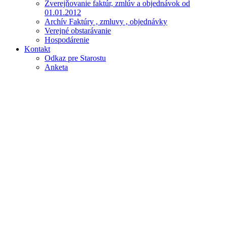
Zverejňovanie faktúr, zmlúv a objednávok od
01.01.2012
Archív Faktúry , zmluvy , objednávky
Verejné obstarávanie
Hospodárenie
Kontakt
Odkaz pre Starostu
Anketa