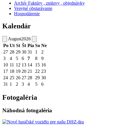
Archív Faktúry , zmluvy , objednávky
Verejné obstarávanie
Hospodárenie
Kalendár
August
2026
Po
Ut
St
Št
Pia
So
Ne
27
28
29
30
31
1
2
3
4
5
6
7
8
9
10
11
12
13
14
15
16
17
18
19
20
21
22
23
24
25
26
27
28
29
30
31
1
2
3
4
5
6
Fotogaléria
Náhodná fotogaléria