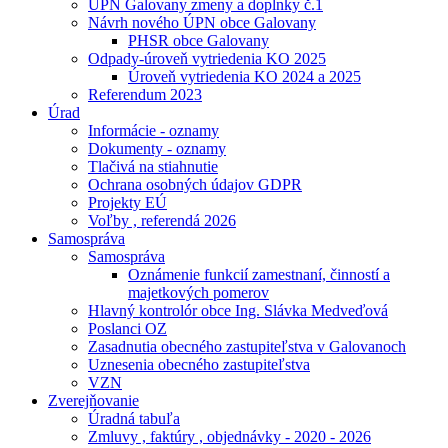
ÚPN Galovany zmeny a doplnky č.1
Návrh nového ÚPN obce Galovany
PHSR obce Galovany
Odpady-úroveň vytriedenia KO 2025
Úroveň vytriedenia KO 2024 a 2025
Referendum 2023
Úrad
Informácie - oznamy
Dokumenty - oznamy
Tlačivá na stiahnutie
Ochrana osobných údajov GDPR
Projekty EÚ
Voľby , referendá 2026
Samospráva
Samospráva
Oznámenie funkcií zamestnaní, činností a
majetkových pomerov
Hlavný kontrolór obce Ing. Slávka Medveďová
Poslanci OZ
Zasadnutia obecného zastupiteľstva v Galovanoch
Uznesenia obecného zastupiteľstva
VZN
Zverejňovanie
Úradná tabuľa
Zmluvy , faktúry , objednávky - 2020 - 2026