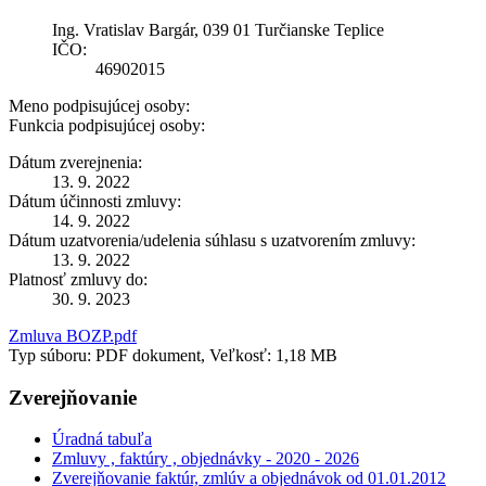
Ing. Vratislav Bargár, 039 01 Turčianske Teplice
IČO:
46902015
Meno podpisujúcej osoby:
Funkcia podpisujúcej osoby:
Dátum zverejnenia:
13. 9. 2022
Dátum účinnosti zmluvy:
14. 9. 2022
Dátum uzatvorenia/udelenia súhlasu s uzatvorením zmluvy:
13. 9. 2022
Platnosť zmluvy do:
30. 9. 2023
Zmluva BOZP.pdf
Typ súboru: PDF dokument, Veľkosť: 1,18 MB
Zverejňovanie
Úradná tabuľa
Zmluvy , faktúry , objednávky - 2020 - 2026
Zverejňovanie faktúr, zmlúv a objednávok od 01.01.2012