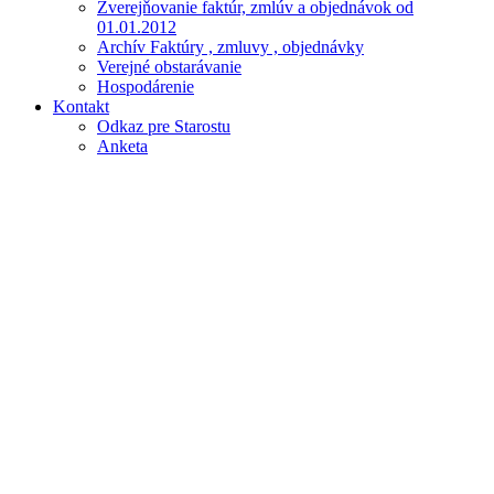
Zverejňovanie faktúr, zmlúv a objednávok od
01.01.2012
Archív Faktúry , zmluvy , objednávky
Verejné obstarávanie
Hospodárenie
Kontakt
Odkaz pre Starostu
Anketa