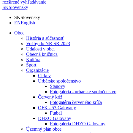
rozšírené vyhľadávanie
SK
Slovensky
SK
Slovensky
EN
English
Obec
História a súčasnosť
Voľby do NR SR 2023
Udalosti v obci
Obecná knižnica
Kultúra
Šport
Organizácie
Cirkev
Urbárske spoločenstvo
Stanovy
Fotogaléria - urbárske spoločenstvo
Červený kríž
Fotogaléria červeného kríža
OFK - 53 Galovany
Futbal
DHZO Galovany
Fotogaléria DHZO Galovany
Územný plán obce