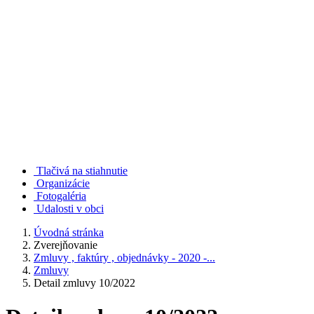
Tlačivá na stiahnutie
Organizácie
Fotogaléria
Udalosti v obci
Úvodná stránka
Zverejňovanie
Zmluvy , faktúry , objednávky - 2020 -...
Zmluvy
Detail zmluvy 10/2022