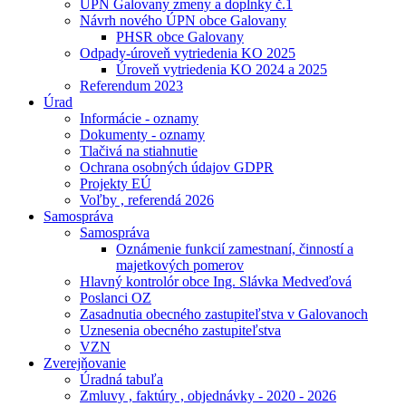
ÚPN Galovany zmeny a doplnky č.1
Návrh nového ÚPN obce Galovany
PHSR obce Galovany
Odpady-úroveň vytriedenia KO 2025
Úroveň vytriedenia KO 2024 a 2025
Referendum 2023
Úrad
Informácie - oznamy
Dokumenty - oznamy
Tlačivá na stiahnutie
Ochrana osobných údajov GDPR
Projekty EÚ
Voľby , referendá 2026
Samospráva
Samospráva
Oznámenie funkcií zamestnaní, činností a
majetkových pomerov
Hlavný kontrolór obce Ing. Slávka Medveďová
Poslanci OZ
Zasadnutia obecného zastupiteľstva v Galovanoch
Uznesenia obecného zastupiteľstva
VZN
Zverejňovanie
Úradná tabuľa
Zmluvy , faktúry , objednávky - 2020 - 2026