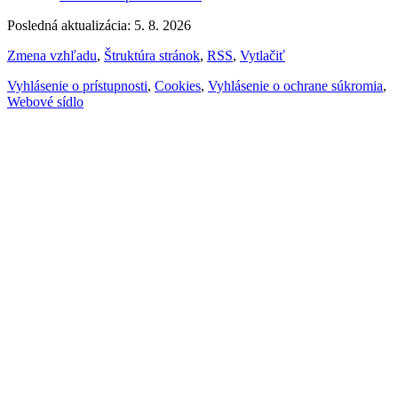
Posledná aktualizácia: 5. 8. 2026
Zmena vzhľadu
,
Štruktúra stránok
,
RSS
,
Vytlačiť
Vyhlásenie o prístupnosti
,
Cookies
,
Vyhlásenie o ochrane súkromia
,
Webové sídlo