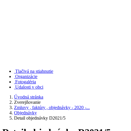
Tlačivá na stiahnutie
Organizácie
Fotogaléria
Udalosti v obci
Úvodná stránka
Zverejňovanie
Zmluvy , faktúry , objednávky - 2020 -...
Objednávky
Detail objednávky D2021/5