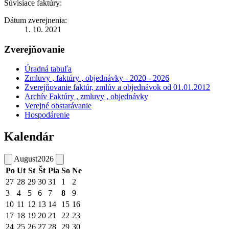
Súvisiace faktúry:
Dátum zverejnenia:
1. 10. 2021
Zverejňovanie
Úradná tabuľa
Zmluvy , faktúry , objednávky - 2020 - 2026
Zverejňovanie faktúr, zmlúv a objednávok od 01.01.2012
Archív Faktúry , zmluvy , objednávky
Verejné obstarávanie
Hospodárenie
Kalendár
August
2026
Po
Ut
St
Št
Pia
So
Ne
27
28
29
30
31
1
2
3
4
5
6
7
8
9
10
11
12
13
14
15
16
17
18
19
20
21
22
23
24
25
26
27
28
29
30