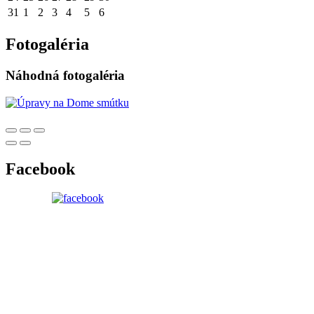
31
1
2
3
4
5
6
Fotogaléria
Náhodná fotogaléria
Facebook