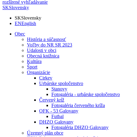
rozšírené vyhľadávanie
SK
Slovensky
SK
Slovensky
EN
English
Obec
História a súčasnosť
Voľby do NR SR 2023
Udalosti v obci
Obecná knižnica
Kultúra
Šport
Organizácie
Cirkev
Urbárske spoločenstvo
Stanovy
Fotogaléria - urbárske spoločenstvo
Červený kríž
Fotogaléria červeného kríža
OFK - 53 Galovany
Futbal
DHZO Galovany
Fotogaléria DHZO Galovany
Územný plán obce