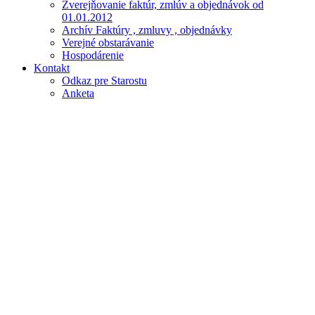
Zverejňovanie faktúr, zmlúv a objednávok od
01.01.2012
Archív Faktúry , zmluvy , objednávky
Verejné obstarávanie
Hospodárenie
Kontakt
Odkaz pre Starostu
Anketa