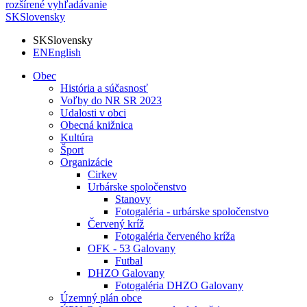
rozšírené vyhľadávanie
SK
Slovensky
SK
Slovensky
EN
English
Obec
História a súčasnosť
Voľby do NR SR 2023
Udalosti v obci
Obecná knižnica
Kultúra
Šport
Organizácie
Cirkev
Urbárske spoločenstvo
Stanovy
Fotogaléria - urbárske spoločenstvo
Červený kríž
Fotogaléria červeného kríža
OFK - 53 Galovany
Futbal
DHZO Galovany
Fotogaléria DHZO Galovany
Územný plán obce