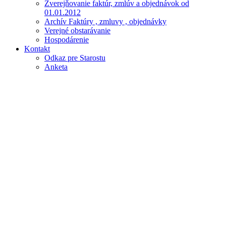
Zverejňovanie faktúr, zmlúv a objednávok od
01.01.2012
Archív Faktúry , zmluvy , objednávky
Verejné obstarávanie
Hospodárenie
Kontakt
Odkaz pre Starostu
Anketa