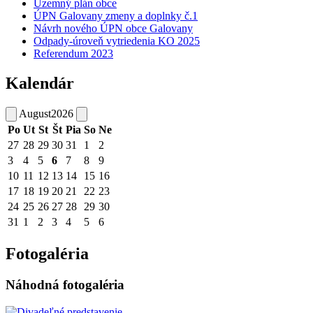
Územný plán obce
ÚPN Galovany zmeny a doplnky č.1
Návrh nového ÚPN obce Galovany
Odpady-úroveň vytriedenia KO 2025
Referendum 2023
Kalendár
August
2026
Po
Ut
St
Št
Pia
So
Ne
27
28
29
30
31
1
2
3
4
5
6
7
8
9
10
11
12
13
14
15
16
17
18
19
20
21
22
23
24
25
26
27
28
29
30
31
1
2
3
4
5
6
Fotogaléria
Náhodná fotogaléria