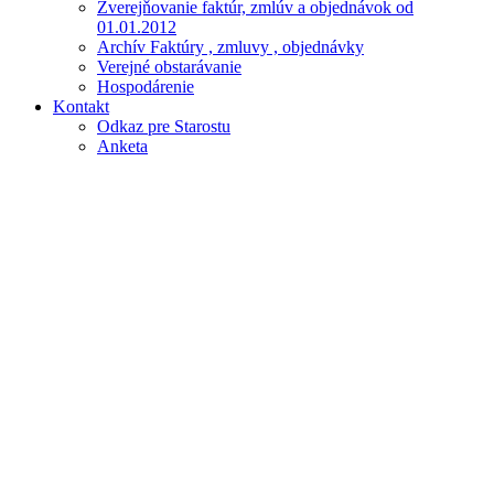
Zverejňovanie faktúr, zmlúv a objednávok od
01.01.2012
Archív Faktúry , zmluvy , objednávky
Verejné obstarávanie
Hospodárenie
Kontakt
Odkaz pre Starostu
Anketa