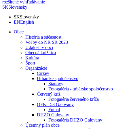
rozšírené vyhľadávanie
SK
Slovensky
SK
Slovensky
EN
English
Obec
História a súčasnosť
Voľby do NR SR 2023
Udalosti v obci
Obecná knižnica
Kultúra
Šport
Organizácie
Cirkev
Urbárske spoločenstvo
Stanovy
Fotogaléria - urbárske spoločenstvo
Červený kríž
Fotogaléria červeného kríža
OFK - 53 Galovany
Futbal
DHZO Galovany
Fotogaléria DHZO Galovany
Územný plán obce