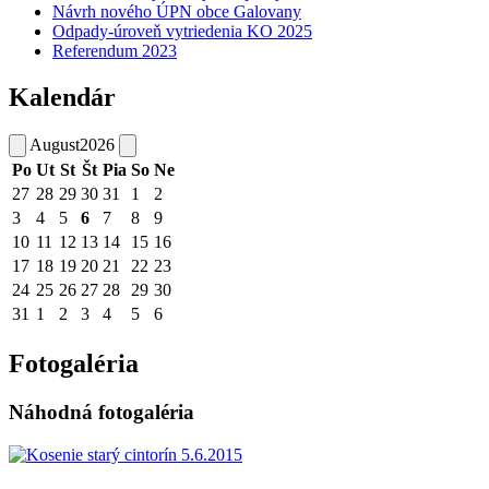
Návrh nového ÚPN obce Galovany
Odpady-úroveň vytriedenia KO 2025
Referendum 2023
Kalendár
August
2026
Po
Ut
St
Št
Pia
So
Ne
27
28
29
30
31
1
2
3
4
5
6
7
8
9
10
11
12
13
14
15
16
17
18
19
20
21
22
23
24
25
26
27
28
29
30
31
1
2
3
4
5
6
Fotogaléria
Náhodná fotogaléria