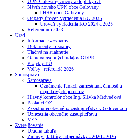
ÚPN Galovany zmeny a doplnky č.1
Návrh nového ÚPN obce Galovany
PHSR obce Galovany
Odpady-úroveň vytriedenia KO 2025
Úroveň vytriedenia KO 2024 a 2025
Referendum 2023
Úrad
Informácie - oznamy
Dokumenty - oznamy
Tlačivá na stiahnutie
Ochrana osobných údajov GDPR
Projekty EÚ
Voľby , referendá 2026
Samospráva
Samospráva
Oznámenie funkcií zamestnaní, činností a
majetkových pomerov
Hlavný kontrolór obce Ing. Slávka Medveďová
Poslanci OZ
Zasadnutia obecného zastupiteľstva v Galovanoch
Uznesenia obecného zastupiteľstva
VZN
Zverejňovanie
Úradná tabuľa
Zmluvy , faktúry , objednávky - 2020 - 2026